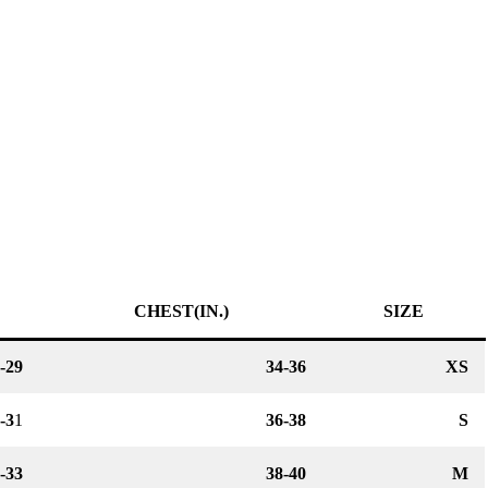
CHEST(IN.)
SIZE
-29
34-36
XS
-3
1
36-38
S
-33
38-40
M