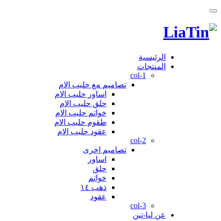
الرئيسية
المنتجات
col-1
تصاميم مع حليب الام
اساور حليب الام
حلق حليب الام
خواتم حليب الام
طقوم حليب الام
عقود حليب الام
col-2
تصاميم اخرى
اساور
حلق
خواتم
ذهب ١٤
عقود
col-3
عن ليا-تين