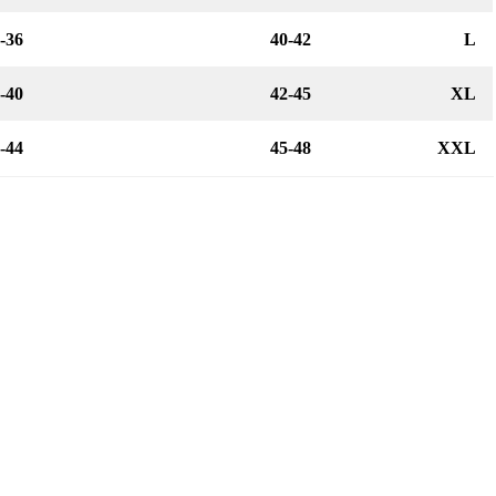
-36
40-42
L
-40
42-45
XL
-44
45-48
XXL