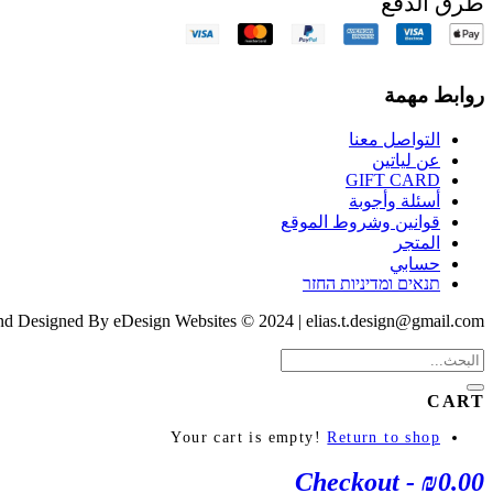
طرق الدفع
روابط مهمة
التواصل معنا
عن لياتين
GIFT CARD
أسئلة وأجوبة
قوانين وشروط الموقع
المتجر
حسابي
תנאים ומדיניות החזר
nd Designed By eDesign Websites © 2024 | elias.t.design@gmail.com
CART
Your cart is empty!
Return to shop
Checkout
-
₪0.00