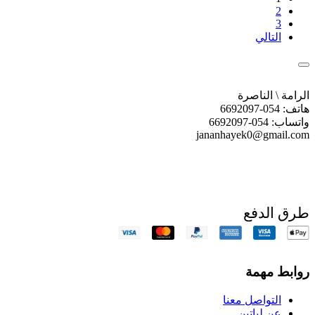
2
3
التالي
الرامة \ الناصرة
هاتف: 054-6692097
واتساب: 054-6692097
jananhayek0@gmail.com
طرق الدفع
روابط مهمة
التواصل معنا
عن لياتين