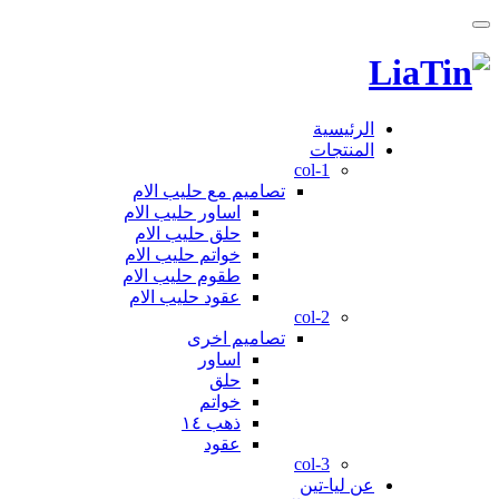
الرئيسية
المنتجات
col-1
تصاميم مع حليب الام
اساور حليب الام
حلق حليب الام
خواتم حليب الام
طقوم حليب الام
عقود حليب الام
col-2
تصاميم اخرى
اساور
حلق
خواتم
ذهب ١٤
عقود
col-3
عن ليا-تين