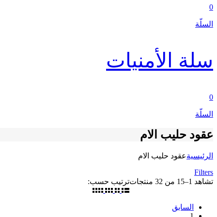
0
السلّة
سلة الأمنيات
0
السلّة
عقود حليب الام
الرئيسية
عقود حليب الام
Filters
تشاهد
1
–
15
من
32
منتجات
ترتيب حسب:
السابق
1