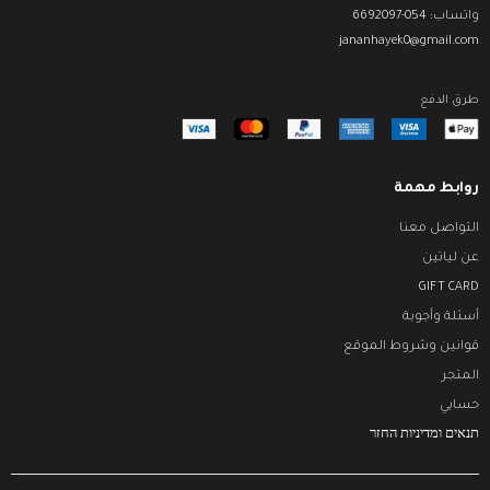
واتساب: 054-6692097
jananhayek0@gmail.com
طرق الدفع
روابط مهمة
التواصل معنا
عن لياتين
GIFT CARD
أسئلة وأجوبة
قوانين وشروط الموقع
المتجر
حسابي
תנאים ומדיניות החזר