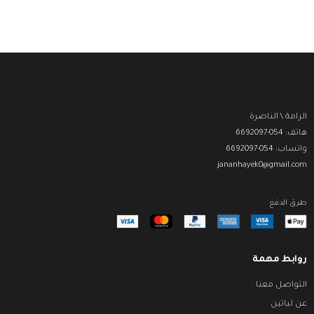
الرامة \ الناصرة
هاتف: 054-6692097
واتساب: 054-6692097
jananhayek0@gmail.com
طرق الدفع
روابط مهمة
التواصل معنا
عن لياتين