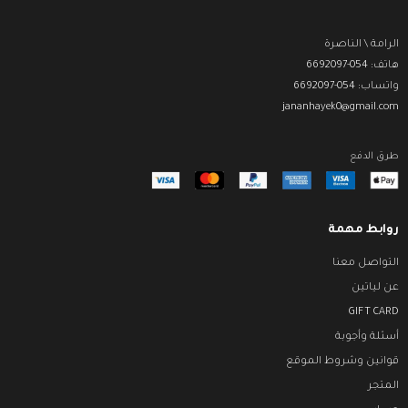
الرامة \ الناصرة
هاتف: 054-6692097
واتساب: 054-6692097
jananhayek0@gmail.com
طرق الدفع
روابط مهمة
التواصل معنا
عن لياتين
GIFT CARD
أسئلة وأجوبة
قوانين وشروط الموقع
المتجر