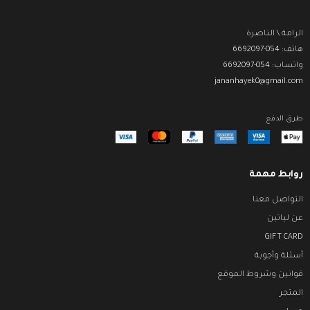
الرامة \ الناصرة
هاتف: 054-6692097
واتساب: 054-6692097
jananhayek0@gmail.com
طرق الدفع
روابط مهمة
التواصل معنا
عن لياتين
GIFT CARD
أسئلة وأجوبة
قوانين وشروط الموقع
المتجر