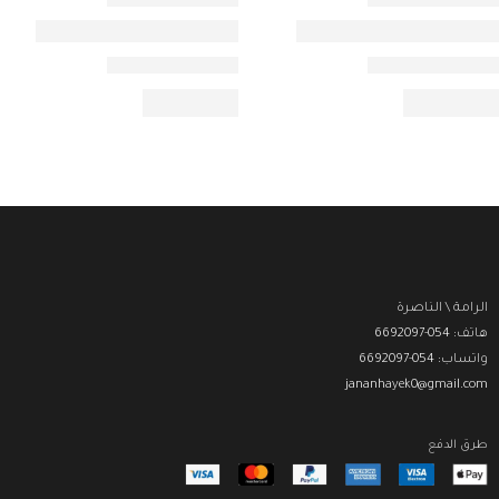
الرامة \ الناصرة
هاتف: 054-6692097
واتساب: 054-6692097
jananhayek0@gmail.com
طرق الدفع